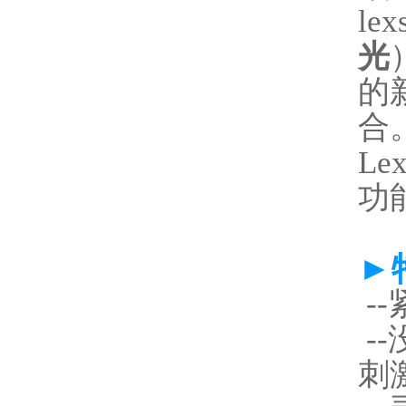
lex
光
的
合
Le
功能
►
-
--
刺