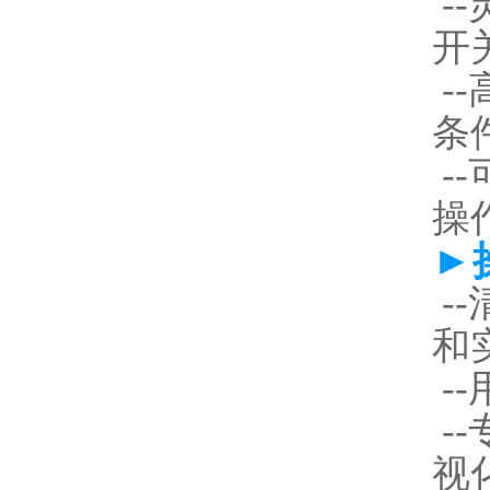
--
开
--
条
--
操
►操
--
和
--
--
视