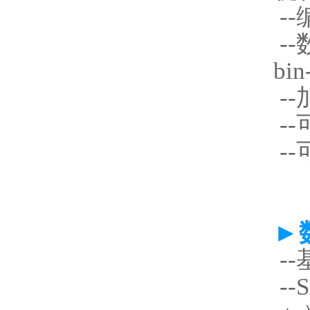
--
--
bi
--
--
--
►
--
--