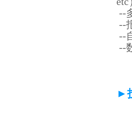
et
--
--
--
--
►