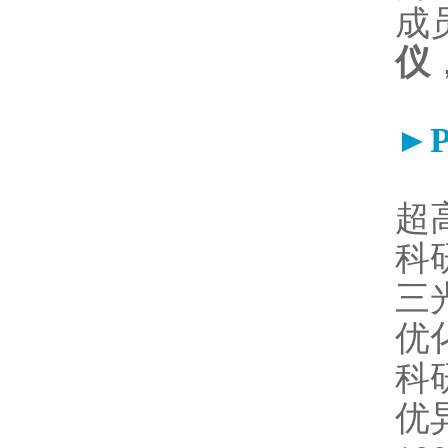
成
仪
►P
超高
科
三
优
科
优