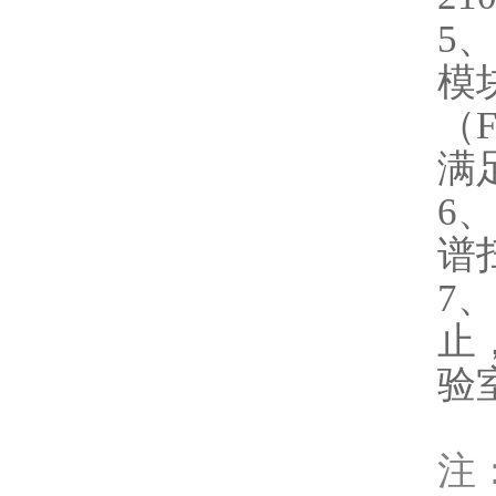
5
模
（F
满足
6
谱
7
止
验室
注