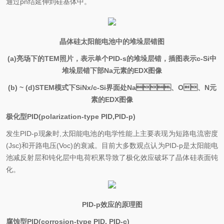
通过pn结延伸到硅基体中。
晶体硅太阳能电池中的堆垛层错图
(a)亮场下的TEM照片，表示单个PID-s的堆垛层错，插图表示c-Si中
堆垛层错下部Na元素的EDX图像
(b) ~ (d)STEM模式下SiNx/c-Si界面处Na、O、N元
素的EDX图像
极化型PID(polarization-type PID,PID-p)
发生PID-p现象时,太阳能电池的电学性能上主要表现为短路电流密度
(Jsc)和开路电压(Voc)的衰减。目前大多数观点认为PID-p是太阳能电
池减反射层和钝化层中电荷积累导致了极化效应破坏了晶体硅表面钝
化。
PID-p
效应的原理图
腐蚀型PID(corrosion-type PID, PID-c)