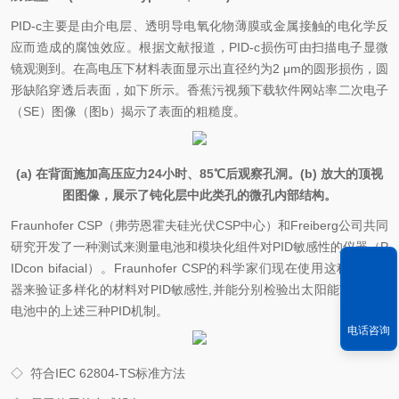
PID-c
主要是由介电层、透明导电氧化物薄膜或金属接触的电化学反
应而造成的腐蚀效应。根据文献报道，PID-c损伤可由扫描电子显微
镜观测到。在高电压下材料表面显示出直径约为2 μm的圆形损伤，圆
形缺陷穿透后表面，如下所示。香蕉污视频下载软件网站率二次电子
（SE）图像（图b）揭示了表面的粗糙度。
(a)
在背面施加高压应力24小时、85℃后观察孔洞。(b) 放大的顶视
图图像，展示了钝化层中此类孔的微孔内部结构。
Fraunhofer CSP
（弗劳恩霍夫硅光伏CSP中心）和Freiberg公司共同
研究开发了一种测试来测量电池和模块化组件对PID敏感性的仪器（P
IDcon bifacial）。Fraunhofer CSP的科学家们现在使用这种测试仪
器来验证多样化的材料对PID敏感性,并能分别检验出太阳能TOPCon
电池中的上述三种PID机制。
电话咨询
◇
符合IEC 62804-TS标准方法