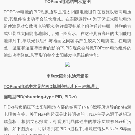
TOPcon
电池结构示意图
TOPCon
电池的PID现象通常是指太阳能电池组件在被施以较高电压
后,其组件输出功率会较快衰减。在实际运行中,为了保证太阳能电池
组件满足对负载供电的要求,往往需要把单个组件通过串联、并联的方
式组装成太阳能电池阵列，如下图所示。在这种具有高压的太阳能电
池阵列中,单块光伏组件与地面之间容易产生较高的电势差。在电势
差、温度和湿度等因素的影响下,PID现象会导致TOPcon电池组件的
输出功率降低,从而影响整个太阳能发电系统的性能。
串联太阳能电池示意图
TOPcon电池中常见的PID机制包括以下三种机理：
漏电型PID(shunting-type PID, PID-s)
PID-s
与负偏压下太阳能电池内部的钠离子(Na+)漂移所诱导的pn结漏
电现象有关。关于Na+的起源是比较明确的，Na+主要来源于钠钙玻
璃盖板。根据文献报道，可观测到晶体硅中的堆垛层错被Na+所污
染。如下图所示，可以看到在PID-s过程中,堆垛层错从SiNx/c-Si界面