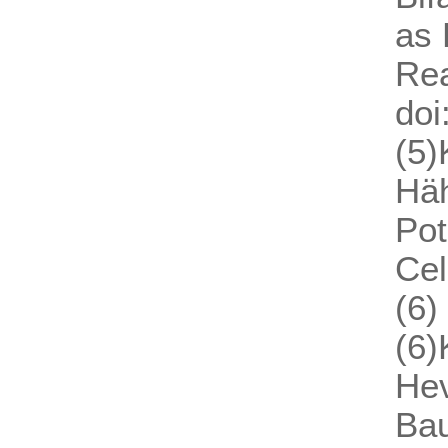
as 
Rea
doi
(5)
Häh
Pot
Cel
(6)
(6)
Hev
Bau