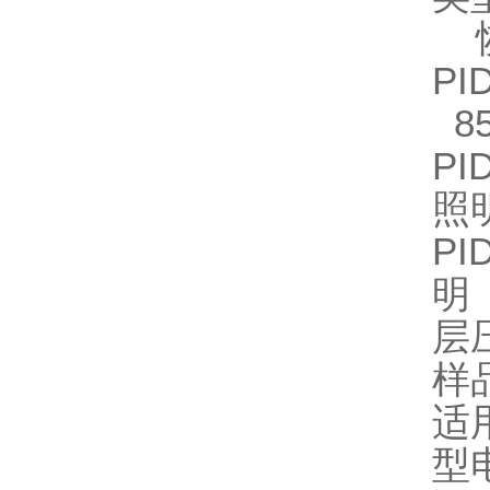
P
85
P
照
P
层
样品
适
型电