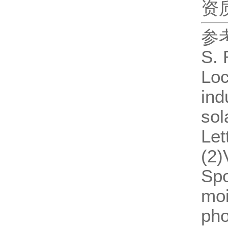
资质
参考文
S. 
Loc
ind
sol
Let
(2)
Spo
moi
pho