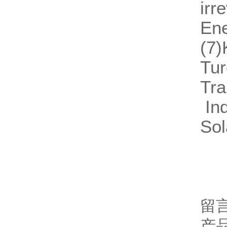
irr
Ene
(7)
Tur
Tra
Ind
Sol
留
产品