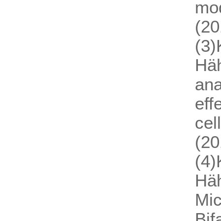
mod
(20
(3)
Häh
ana
eff
cel
(20
(4)
Häh
Mic
Bif