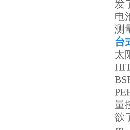
发了
电
测量
台
太
HI
B
P
量控制
欲了