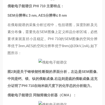
俄歇电子能谱仪
PHI 710
主要特点：
SEM分辨率≤ 3 nm, AES分辨率≤ 8 nm
在俄歇能谱的采集分析过程中，包括谱图，深度剖析及元
素分布像，需要先在SEM图像上定义样品分析区域，必然
要求束斑直径小且稳定。PHI 710的SEM图像的空间分辨
率优于3nm,AES的空间分辨率优于8nm(@20kV,1nA),如下
图所示：
图2则是关于铸铁韧性断裂的界面分析，左边是SEM图像,
中间是钙、镁、钛的俄歇成像,右边则是硫的俄歇成像,这充
分证明了PHI 710在纳米级尺度下的化学态的分析能力。
俄歇电子能谱仪 同轴筒镜分析器（CMA）：