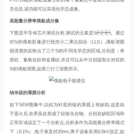
关信息,该功能可以实现化学态成像。
高能量分辨率俄歇成分像
下图是半导体芯片测试分析,测试的元素是Si。通过
对Si的俄歇影像进行线性小二乘法拟合（LLS）,俄歇谱图
很清楚的反映出了三个Si的不同化学态的区域,分别是：单
质硅、氮氧化硅和金属硅,并且可以从中分别提取出对应的
Si的俄歇谱图,如第三行三张图所示。
纳米级的薄膜分析
如下SEM图像中,以硅为衬底的镍的薄膜上有缺陷,这是由
于退火后,在界面处形成了硅镍化合物。分别在缺陷区域和
正常区域设定了一个分析点,分析条件为高能量分辨率模式
下（0.1%）,电子束直径20nm,离子设备采用0.5kV设定,如